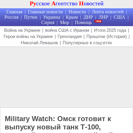
Ру
сское
А
гентство
Н
овостей
Главная
Главные новости
Новости
Лента новостей
|
|
|
|
Россия
Путин
Украина
Крым
ДНР
ЛНР
США
|
|
|
|
|
|
|
Сирия
Мир
Помощь
|
|
Война на Украине
|
война США с Ираном
|
Итоги 2025 года
|
Герои войны на Украине
|
Гренландия
|
Прошлое (История)
|
Николай Левашов
|
Популярные в соцсетях
Military Watch: Омск готовит к
выпуску новый танк Т-100,