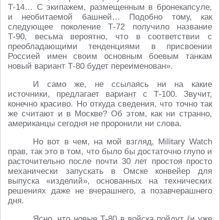
Т-14… С экипажем, размещенным в бронекапсуле,
и необитаемой башней… Подобно тому, как
следующее поколение Т-72 получило название
Т-90, весьма вероятно, что в соответствии с
преобладающими тенденциями в присвоении
Россией имен своим основным боевым танкам
новый вариант Т-80 будет переименован».
И само же, не ссылаясь ни на какие
источники, предлагает вариант с Т-100. Звучит,
конечно красиво. Но откуда сведения, что точно так
же считают и в Москве? Об этом, как ни странно,
американцы сегодня не проронили ни слова.
Но вот в чем, на мой взгляд, Military Watch
прав, так это в том, что было бы достаточно глупо и
расточительно после почти 30 лет простоя просто
механически запускать в Омске конвейер для
выпуска «изделий», основанных на технических
решениях даже не вчерашнего, а позавчерашнего
дня.
Ясно, что новые Т-80 в войска пойдут (и уже