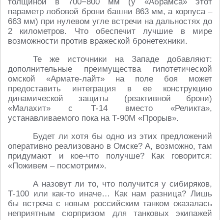
толщиной в 700−800 мм (у «Абрамса» этот
параметр лобовой брони башни 863 мм, а корпуса –
663 мм) при нулевом угле встречи на дальностях до
2 километров. Что обеспечит лучшие в мире
возможности против вражеской бронетехники.
Те же источники на Западе добавляют:
дополнительные преимущества гипотетической
омской «Армате-лайт» на поле боя может
предоставить интеграция в ее конструкцию
динамической защиты (реактивной брони)
«Малахит» с Т-14 вместо «Реликта»,
устанавливаемого пока на Т-90М «Прорыв».
Будет ли хотя бы одно из этих предложений
оперативно реализовано в Омске? А, возможно, там
придумают и кое-что получше? Как говорится:
«Поживем – посмотрим».
А назовут ли то, что получится у сибиряков,
Т-100 или как-то иначе… Как нам разница? Лишь
бы встреча с новым российским танком оказалась
неприятным сюрпризом для танковых экипажей