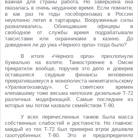
важная для страны работа. Но завершена она
оказалась в очень неудачное время. Если помните,
в как раз те годы гособоронзаказ в России
неуклонно летел в тартарары. Вооруженные силы
разваливались. Обнищавшие офицеры в
свободное от службы время подрабатывали
таксистами или охранниками в казино. До
доведения ли до ума «Черного орла» тогда было?
В итоге «Черного орла» прихлопнули
буквально на взлете. Танкостроение в Омске
прекратили вообще, поручив это дело и доверив
оставшиеся скудные финансы мгновенно
превратившемуся в монополиста нижнетагильскому
«Уралвагонзаводу». С советских времен
клепавшему тоже весьма неплохие дизельные Т-72
различных модификаций. Самые последние из
которых мы потом назвали семейством Т-90.
У всех перечисленных танков была масса
собственных слабостей и достоинств. Но главное:
каждый из тех Т-72 был примерно втрое дешевле
газотурбинных Т-80. Это и предопределило