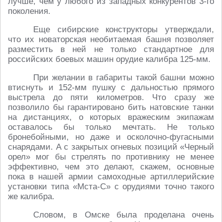
лучше, чем у любого из западных конкурентов 3-го
поколения.
Еще сибирские конструкторы утверждали,
что их новаторская необитаемая башня позволяет
разместить в ней не только стандартное для
российских боевых машин орудие калибра 125-мм.
При желании в габариты такой башни можно
втиснуть и 152-мм пушку с дальностью прямого
выстрела до пяти километров. Что сразу же
позволило бы гарантировано бить натовские танки
на дистанциях, о которых вражеским экипажам
оставалось бы только мечтать. Не только
бронебойными, но даже и осколочно-фугасными
снарядами. А с закрытых огневых позиций «Черный
орел» мог бы стрелять по противнику не менее
эффективно, чем это делают, скажем, основные
пока в нашей армии самоходные артиллерийские
установки типа «Мста-С» с орудиями точно такого
же калибра.
Словом, в Омске была проделана очень