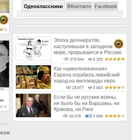
Одноклассники
ВКонтакте
Facebook
е
Эпоха дегенератов,
наступившая в западном
мире, прорывается в Россию
278 644
6 320
Как «цивилизованная»
Европа ограбила ливийский
народ на миллиарды евро
28 977
5 843
Если бы не русские воины,
не
не было бы ни Варшавы, ни
Кракова, ни Риги
20 076
5 689
оссии
|
Политика в России
|
Бизнес в России