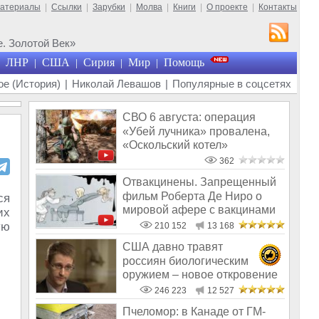
материалы
|
Ссылки
|
Зарубки
|
Молва
|
Книги
|
О проекте
|
Контакты
. Золотой Век»
ЛНР
США
Сирия
Мир
Помощь
|
|
|
|
е (История)
|
Николай Левашов
|
Популярные в соцсетях
СВО 6 августа: операция
«Убей лучника» провалена,
«Оскольский котел»
захлопнулся
362
Отвакцинены. Запрещенный
фильм Роберта Де Ниро о
ся
мировой афере с вакцинами
их
ую
210 152
13 168
США давно травят
россиян биологическим
оружием – новое откровение
Эдварда Сноудена
246 223
12 527
Пчеломор: в Канаде от ГМ-