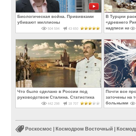
Биологическая война. Прививками
В Турции рас
убивают миллионы
«древнего Ри
надписи на Р
504 594
43 650
Что было сделано в России под
Почти все пр
руководством Сталина. Статистика
заточены на т
больными и 
442 298
18 707
Роскосмос
|
Космодром Восточный
|
Космод