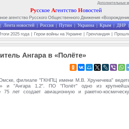
Дополнительные 
Ру
сское
А
гентство
Н
овостей
ое агентство Русского Общественного Движения «Возрождение
Лента новостей
Россия
Путин
Украина
Крым
ДНР
|
|
|
|
|
|
|
Итоги 2025 года
|
Герои войны на Украине
|
Гренландия
|
Прошло
итель Ангара в «Полёте»
Омске, филиале "ГКНПЦ имени М.В. Хруничева" ведет
А5» и "Ангара 1.2". ПО "Полёт" одно из крупнейш
 75 лет создает авиационную и ракетно-космическ