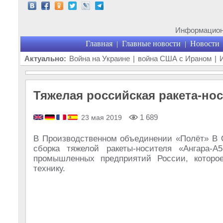
Информационн
Главная
Главные новости
Новости
|
|
Актуально:
Война на Украине
|
война США с Ираном
|
Тяжелая российская ракета-нос
1 689
23 мая 2019
В Производственном объединении «Полёт» В 
сборка тяжелой ракеты-носителя «Ангара-
промышленных предприятий России, которое
технику.