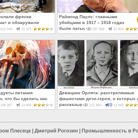
копали фрески
Раймонд Паулс: главными
ма» и обнаружили
убийцами в 1917 – 1918 годах
усском!
были латыши и евреи, а не русски
612 444
31 323
337 908
21 903
одукты питания
Девицкие Орлята: расстрелянные
о, что бы сделать нас
фашистами дети-герои, о которых 
бесплодными
рассказывают в школе
196 007
13 900
121 864
13 492
ром Плесецк
|
Дмитрий Рогозин
|
Промышленность в Р