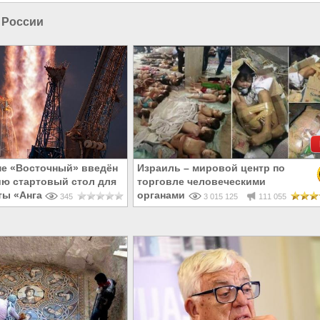
 России
е «Восточный» введён
Израиль – мировой центр по
ию стартовый стол для
торговле человеческими
ты «Ангара»
органами
345
3 015 125
111 055