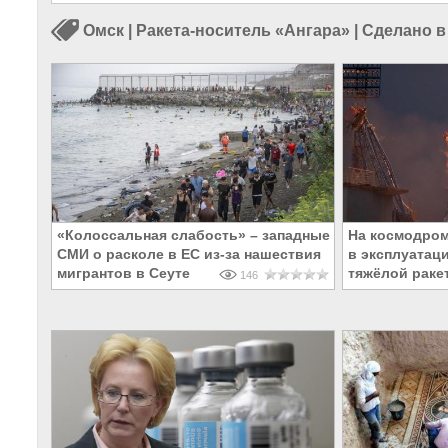
Омск
|
Ракета-носитель «Ангара»
|
Сделано в
«Колоссальная слабость» – западные
На космодром
СМИ о расколе в ЕС из-за нашествия
в эксплуатац
мигрантов в Сеуте
тяжёлой раке
146