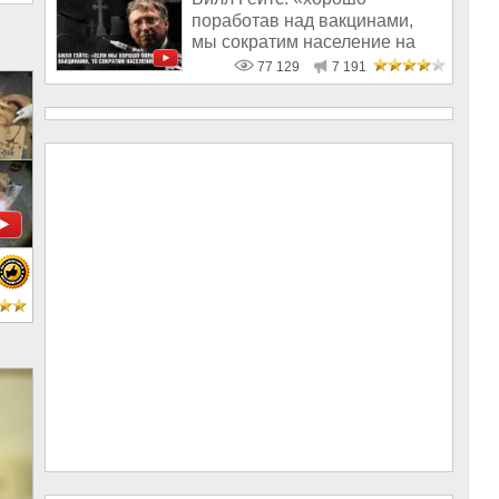
поработав над вакцинами,
мы сократим население на
10-15%»
77 129
7 191