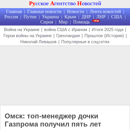
Ру
сское
А
гентство
Н
овостей
Главная
Главные новости
Новости
Лента новостей
|
|
|
|
Россия
Путин
Украина
Крым
ДНР
ЛНР
США
|
|
|
|
|
|
|
Сирия
Мир
Помощь
|
|
Война на Украине
|
война США с Ираном
|
Итоги 2025 года
|
Герои войны на Украине
|
Гренландия
|
Прошлое (История)
|
Николай Левашов
|
Популярные в соцсетях
Омск: топ-менеджер дочки
Газпрома получил пять лет