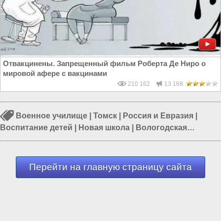
Отвакцинены. Запрещенный фильм Роберта Де Ниро о
мировой афере с вакцинами
210 162
13 168
Военное училище
|
Томск
|
Россия и Евразия
|
Воспитание детей
|
Новая школа
|
Вологодская
область
|
Кузбасс
Перейти на главную страницу сайта