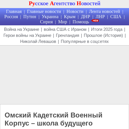
Ру
сское
А
гентство
Н
овостей
Главная
Главные новости
Новости
Лента новостей
|
|
|
|
Россия
Путин
Украина
Крым
ДНР
ЛНР
США
|
|
|
|
|
|
|
Сирия
Мир
Помощь
|
|
Война на Украине
|
война США с Ираном
|
Итоги 2025 года
|
Герои войны на Украине
|
Гренландия
|
Прошлое (История)
|
Николай Левашов
|
Популярные в соцсетях
Омский Кадетский Военный
Корпус – школа будущего