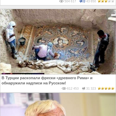
504 617
43 650
В Турции раскопали фрески «древнего Рима» и
обнаружили надписи на Русском!
612 453
31 323