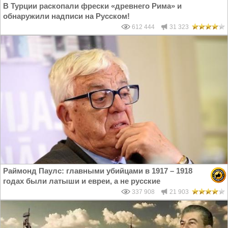
В Турции раскопали фрески «древнего Рима» и
обнаружили надписи на Русском!
612 444
31 323
Раймонд Паулс: главными убийцами в 1917 – 1918
годах были латыши и евреи, а не русские
337 908
21 903