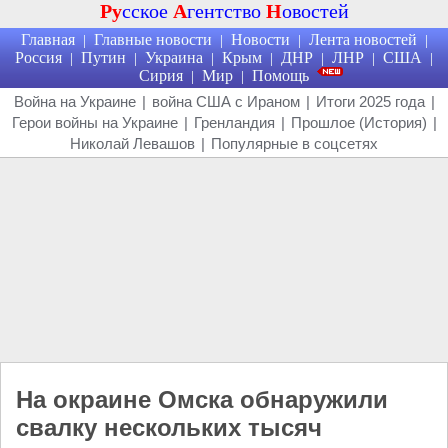
Ру
сское
А
гентство
Н
овостей
Главная
Главные новости
Новости
Лента новостей
|
|
|
|
Россия
Путин
Украина
Крым
ДНР
ЛНР
США
|
|
|
|
|
|
|
Сирия
Мир
Помощь
|
|
Война на Украине
|
война США с Ираном
|
Итоги 2025 года
|
Герои войны на Украине
|
Гренландия
|
Прошлое (История)
|
Николай Левашов
|
Популярные в соцсетях
На окраине Омска обнаружили
свалку нескольких тысяч