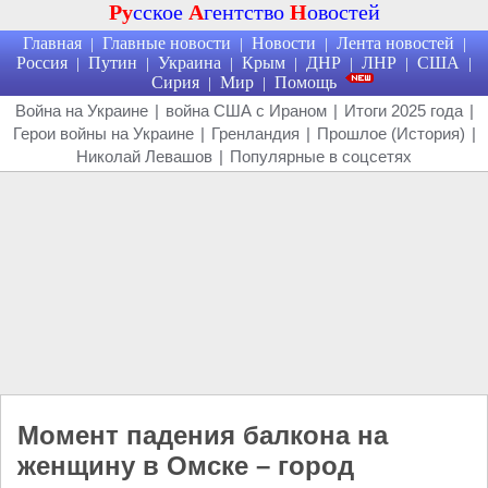
Ру
сское
А
гентство
Н
овостей
Главная
Главные новости
Новости
Лента новостей
|
|
|
|
Россия
Путин
Украина
Крым
ДНР
ЛНР
США
|
|
|
|
|
|
|
Сирия
Мир
Помощь
|
|
Война на Украине
|
война США с Ираном
|
Итоги 2025 года
|
Герои войны на Украине
|
Гренландия
|
Прошлое (История)
|
Николай Левашов
|
Популярные в соцсетях
Момент падения балкона на
женщину в Омске – город