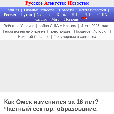
Ру
сское
А
гентство
Н
овостей
Главная
Главные новости
Новости
Лента новостей
|
|
|
|
Россия
Путин
Украина
Крым
ДНР
ЛНР
США
|
|
|
|
|
|
|
Сирия
Мир
Помощь
|
|
Война на Украине
|
война США с Ираном
|
Итоги 2025 года
|
Герои войны на Украине
|
Гренландия
|
Прошлое (История)
|
Николай Левашов
|
Популярные в соцсетях
Как Омск изменился за 16 лет?
Частный сектор, образование,