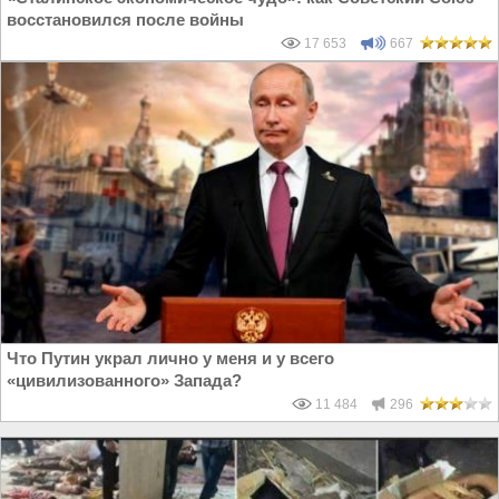
восстановился после войны
17 653
667
Что Путин украл лично у меня и у всего
«цивилизованного» Запада?
11 484
296