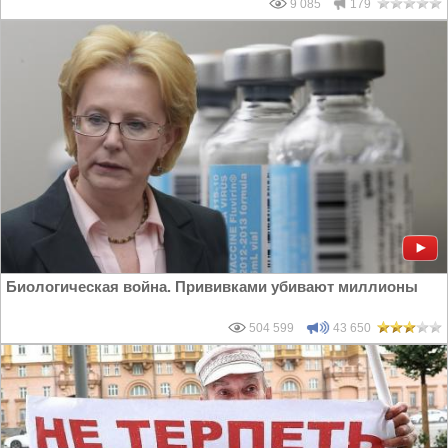
9 085
179
Биологическая война. Прививками убивают миллионы
504 599
43 650