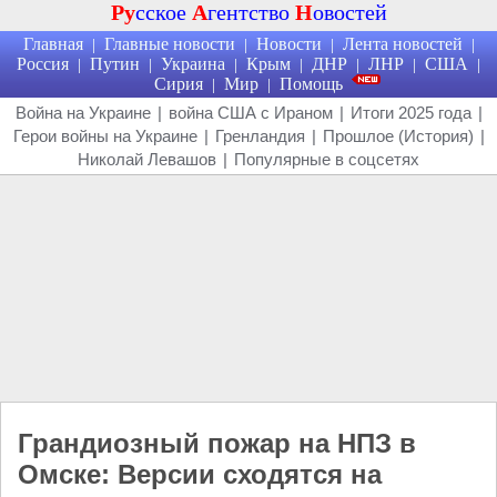
Ру
сское
А
гентство
Н
овостей
Главная
Главные новости
Новости
Лента новостей
|
|
|
|
Россия
Путин
Украина
Крым
ДНР
ЛНР
США
|
|
|
|
|
|
|
Сирия
Мир
Помощь
|
|
Война на Украине
|
война США с Ираном
|
Итоги 2025 года
|
Герои войны на Украине
|
Гренландия
|
Прошлое (История)
|
Николай Левашов
|
Популярные в соцсетях
Грандиозный пожар на НПЗ в
Омске: Версии сходятся на