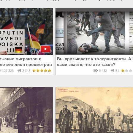
ржание мигрантов в
Вы призываете к толерантности. А
ло миллион просмотров
сами знаете, что это такое?
ША
127 323
2 348
6 432
51