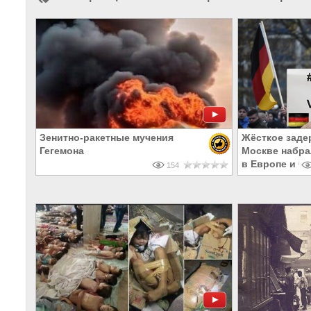
Зенитно-ракетные мучения
Жёсткое заде
Гегемона
Москве набра
в Европе и С
154