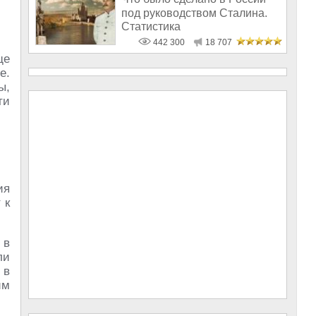
под руководством Сталина.
Статистика
442 300
18 707
ще
е.
ы,
ти
ия
 к
 в
ли
 в
им