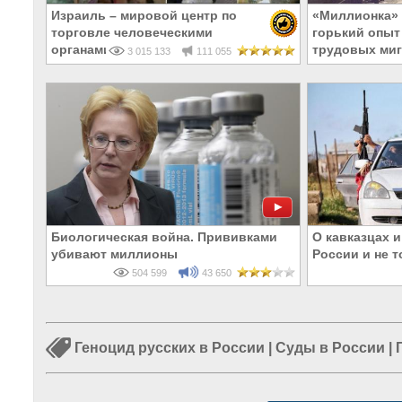
Израиль – мировой центр по
«Миллионка» 
торговле человеческими
горький опыт
органами
трудовых миг
3 015 133
111 055
Биологическая война. Прививками
О кавказцах и
убивают миллионы
России и не 
504 599
43 650
Геноцид русских в России
|
Суды в России
|