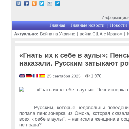
Информационн
Главная
Главные новости
Новости
|
|
Актуально:
Война на Украине
|
война США с Ираном
|
«Гнать их к себе в аулы»: Пенс
наказали. Русским затыкают р
1 970
25 сентября 2025
Русским, которые недовольны поведени
попала пенсионерка из Омска, которая сказала
всех к себе в аулы", – написала женщина в соц
не права?