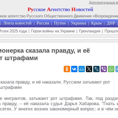
Дополнительные 
Ру
сское
А
гентство
Н
овостей
ое агентство Русского Общественного Движения «Возрождение
Лента новостей
Россия
Путин
Украина
Крым
ДНР
|
|
|
|
|
|
|
Итоги 2025 года
|
Герои войны на Украине
|
Гренландия
|
Прошло
ионерка сказала правду, и её
от штрафами
е мигрантов, затыкают рот штрафами. Так, под разда
 правду, – её наказала судья Дарья Хабарова. "Гнать 
сетях. У многих возник закономерный вопрос: и в чём о