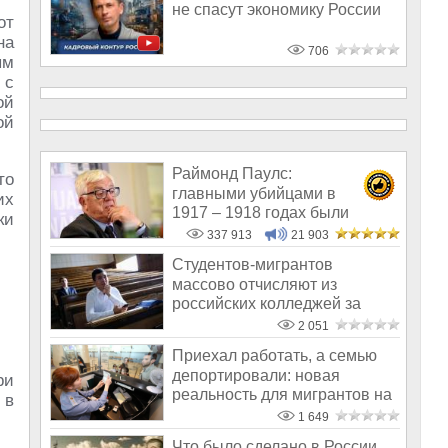
не спасут экономику России
от
на
706
ым
 с
ой
ой
Раймонд Паулс:
то
главными убийцами в
их
1917 – 1918 годах были
ки
латыши и евреи, а не русс
337 913
21 903
Студентов-мигрантов
массово отчисляют из
российских колледжей за
неуспеваемость
2 051
Приехал работать, а семью
депортировали: новая
ри
реальность для мигрантов на
 в
границе
1 649
Что было сделано в России