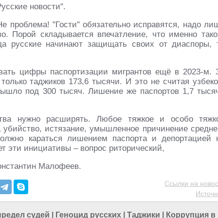
Русские новости".
е проблема! "Гости" обязательно исправятся, надо ли
о. Порой складывается впечатление, что именно тако
да русские начинают защищать своих от диаспоры, 
вать цифры паспортизации мигрантов ещё в 2023-м. 
только таджиков 173,6 тысячи. И это не считая узбеко
вышло под 300 тысяч. Лишение же паспортов 1,7 тыся
тва нужно расширять. Любое тяжкое и особо тяжк
а убийство, истязание, умышленное причинение средне
должно караться лишением паспорта и депортацией 
ет эти инициативы – вопрос риторический,
Константин Малофеев.
Ссылки на новос
Источн
предел судей
|
Геноцид русских
|
Таджики
|
Коррупция в