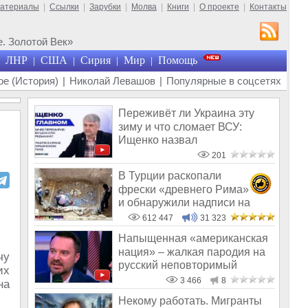
материалы
|
Ссылки
|
Зарубки
|
Молва
|
Книги
|
О проекте
|
Контакты
. Золотой Век»
ЛНР
США
Сирия
Мир
Помощь
|
|
|
|
е (История)
|
Николай Левашов
|
Популярные в соцсетях
Переживёт ли Украина эту
зиму и что сломает ВСУ:
Ищенко назвал
единственное решение
201
В Турции раскопали
фрески «древнего Рима»
и обнаружили надписи на
Русском!
612 447
31 323
Напыщенная «американская
нация» – жалкая пародия на
чу
русский неповторимый
их
оригинал
3 466
8
на
Некому работать. Мигранты