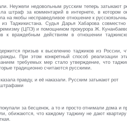
зали. Неужели недовольным русским теперь затыкают р
ла штраф за комментарий в интернете, в котором о
ала на якобы несправедливое отношение к русскоязычн
 из Таджикистана. Судья Дарья Хабарова совместно
тремизму (ЦПЭ) и помощником прокурора Ж. Кунанбаев
ыв к враждебным действиям в отношении таджикск
держится призыв к выселению таджиков из России, ч
вражды. При этом конкретный способ реализации эт
ванием требуемых мер стало утверждение, что таджи
оторые традиционно считаются русскими.
покупали за бесценок, а то и просто отнимали дома и п
 ли, обижаются, что каждому таджику не дают квартиру
ткая.