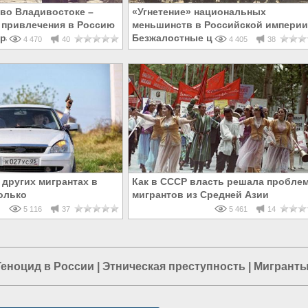
во Владивостоке –
«Угнетение» национальных
 привлечения в Россию
меньшинств в Российской империи
рантов
Безжалостные цифры
4 470
40
4 405
38
 других мигрантах в
Как в СССР власть решала пробле
только
мигрантов из Средней Азии
5 116
37
5 461
14
Геноцид в России
|
Этническая преступность
|
Мигранты