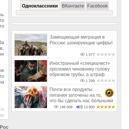
Одноклассники
ВКонтакте
Facebook
шь
го
то
Замещающая миграция в
За
России: шокирующие цифры!
в,
чи
1 477
Иностранный «специалист»
проломил чиновнику голову
ое
обрезком трубы, а штраф
го
назначил
1 299
на
Почти все продукты
питания заточены на то,
что бы сделать нас больными
и бесплодным
196 008
13 900
ть
ик
 России
|
Коррупция в Омской области