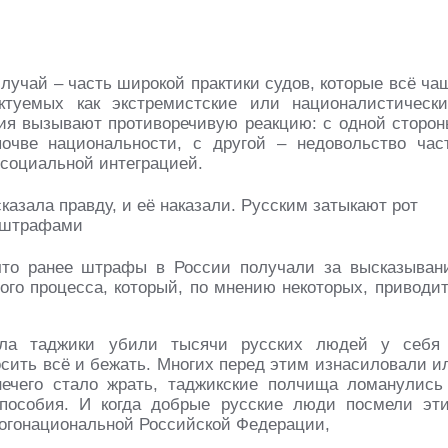
лучай – часть широкой практики судов, которые всё ча
туемых как экстремистские или националистически
ия вызывают противоречивую реакцию: с одной сторон
очве национальности, с другой – недовольство час
 социальной интеграцией.
что ранее штрафы в России получали за высказыван
ого процесса, который, по мнению некоторых, приводит
чала таджики убили тысячи русских людей у себя
осить всё и бежать. Многих перед этим изнасиловали и
нечего стало жрать, таджикские полчища ломанулись
 пособия. И когда добрые русские люди посмели эт
ногонациональной Российской Федерации,