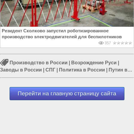
Резидент Сколково запустил роботизированное
производство электродвигателей для беспилотников
357
Производство в России
|
Возрождение Руси
|
Заводы в России
|
СПГ
|
Политика в России
|
Путин в
России
|
Власть в РФ
Перейти на главную страницу сайта