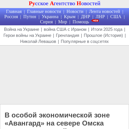
Ру
сское
А
гентство
Н
овостей
Главная
Главные новости
Новости
Лента новостей
|
|
|
|
Россия
Путин
Украина
Крым
ДНР
ЛНР
США
|
|
|
|
|
|
|
Сирия
Мир
Помощь
|
|
Война на Украине
|
война США с Ираном
|
Итоги 2025 года
|
Герои войны на Украине
|
Гренландия
|
Прошлое (История)
|
Николай Левашов
|
Популярные в соцсетях
В особой экономической зоне
«Авангард» на севере Омска