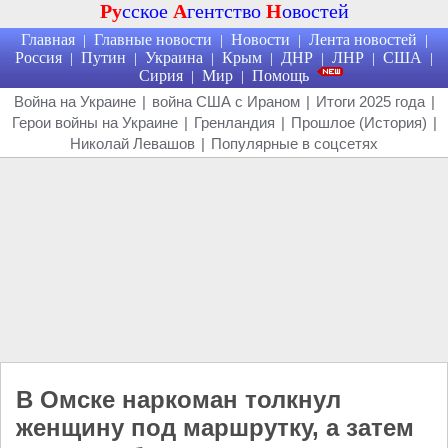
Ру
сское
А
гентство
Н
овостей
Главная
Главные новости
Новости
Лента новостей
|
|
|
|
Россия
Путин
Украина
Крым
ДНР
ЛНР
США
|
|
|
|
|
|
|
Сирия
Мир
Помощь
|
|
Война на Украине
|
война США с Ираном
|
Итоги 2025 года
|
Герои войны на Украине
|
Гренландия
|
Прошлое (История)
|
Николай Левашов
|
Популярные в соцсетях
В Омске наркоман толкнул
женщину под маршрутку, а затем