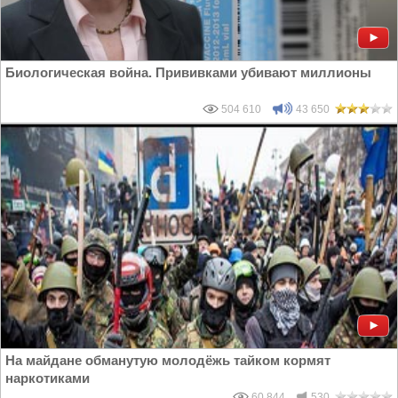
Биологическая война. Прививками убивают миллионы
504 610
43 650
На майдане обманутую молодёжь тайком кормят
наркотиками
60 844
530