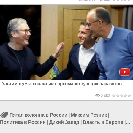
Ультиматумы коалиции наркоманствующих паразитов
2 653
Пятая колонна в России
|
Максим Резник
|
Политика в России
|
Дикий Запад
|
Власть в Европе
|
Депутаты в России
|
Политика в мире